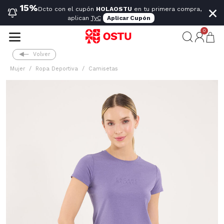
×
15%
Dcto con el cupón
HOLAOSTU
en tu primera compra,
aplican
TyC
Aplicar Cupón
0
Volver
Mujer
Ropa Deportiva
Camisetas