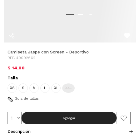
Camiseta Jaspe con Screen - Deportivo
REF. 40092662
$ 14,00
Talla
XS
S
M
L
XL
XXL
Guia de tallas
Agregar
Descripción