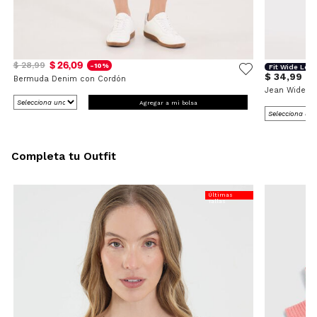
$ 26,09
$ 28,99
-10%
Fit Wide Leg
$ 34,99
Bermuda Denim con Cordón
Jean Wide L
Agregar a mi bolsa
Completa tu Outfit
Últimas
Tallas