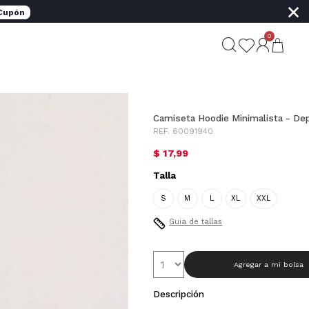
×
 Cupón
0
Camiseta Hoodie Minimalista - Dep
REF. 60091940
$ 17,99
Talla
S
M
L
XL
XXL
Guia de tallas
Agregar a mi bolsa
Descripción