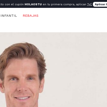
cto con el cupón
HOLAOSTU
en tu primera compra, aplican
TyC
Aplicar
INFANTIL
REBAJAS