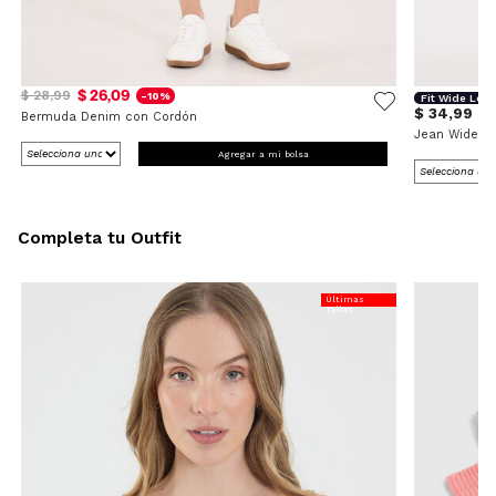
$ 26,09
$ 28,99
-10%
Fit Wide Leg
$ 34,99
Bermuda Denim con Cordón
Jean Wide L
Agregar a mi bolsa
Completa tu Outfit
Últimas
Tallas