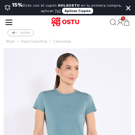
×
15%
Dcto con el cupón
HOLAOSTU
en tu primera compra,
aplican
TyC
Aplicar Cupón
0
Volver
Mujer
Ropa Deportiva
Camisetas