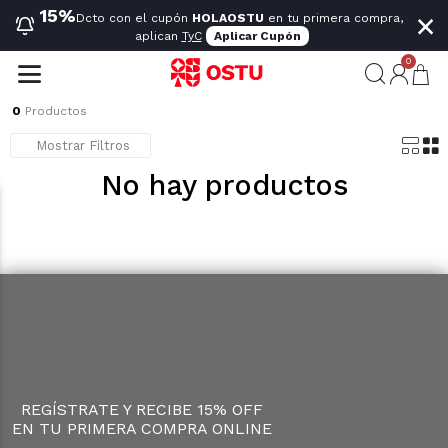
×
15%
Dcto con el cupón
HOLAOSTU
en tu primera compra,
aplican
TyC
Aplicar Cupón
0
0
Productos
Mostrar Filtros
No hay productos
REGÍSTRATE Y RECIBE 15% OFF
EN TU PRIMERA COMPRA ONLINE