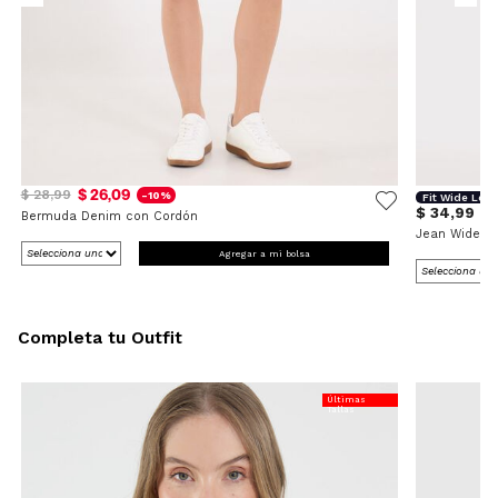
$ 26,09
$ 28,99
-10%
Fit Wide Leg
$ 34,99
Bermuda Denim con Cordón
Jean Wide L
Agregar a mi bolsa
Completa tu Outfit
Últimas
Tallas