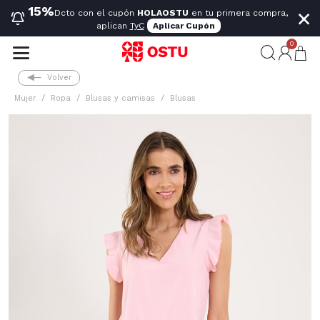
×
15%
Dcto con el cupón
HOLAOSTU
en tu primera compra,
aplican
TyC
Aplicar Cupón
0
Volver
Mujer
Ropa
Blusas y camisas
Blusas