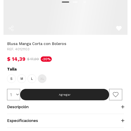
Blusa Manga Corta con Boleros
REF. 40121103
$ 14,39
$ 17,99
-20%
Talla
S
M
L
XL
Agregar
Descripción
Especificaciones