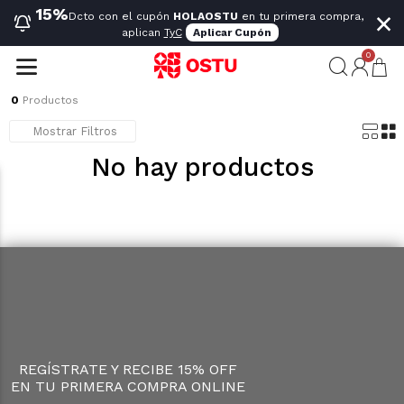
×
15%
Dcto con el cupón
HOLAOSTU
en tu primera compra,
aplican
TyC
Aplicar Cupón
0
0
Productos
Mostrar Filtros
No hay productos
REGÍSTRATE Y RECIBE 15% OFF
EN TU PRIMERA COMPRA ONLINE