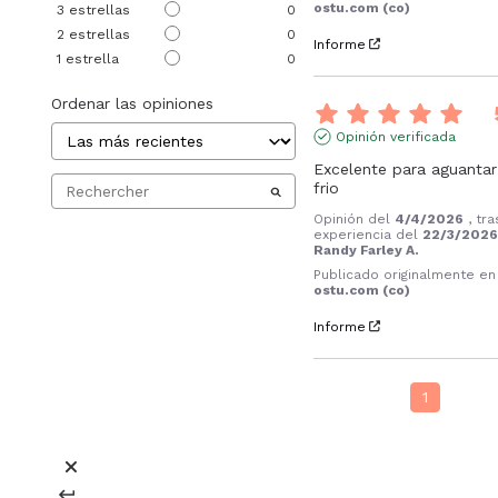
ostu.com (co)
3
estrellas
0
2
estrellas
0
Informe
1
estrella
0
Ordenar las opiniones
Opinión verificada
Excelente para aguantar 
frio
Opinión del
4/4/2026
, tr
experiencia del
22/3/202
Randy Farley A.
Publicado originalmente en
ostu.com (co)
Informe
1