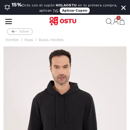
×
15%
Dcto con el cupón
HOLAOSTU
en tu primera compra,
aplican
TyC
Aplicar Cupón
0
Volver
Hombre
Ropa
Buzos, Hoodies