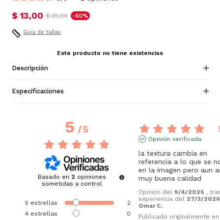
$ 13,00
$ 25,99
-50%
Guia de tallas
Este producto no tiene existencias
Descripción
Especificaciones
5
/
5
Opinión verificada
la textura cambia en 
referencia a lo que se no
en la imagen pero aun as
Basado en
2
opiniones
muy buena calidad
sometidas a control
Opinión del
9/4/2026
, tr
experiencia del
27/3/202
5
estrellas
2
Omar C.
4
estrellas
0
Publicado originalmente en