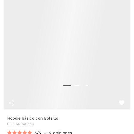
Hoodie básico con Bolsillo
REF. 60060353
5
/
5
-
2
opiniones