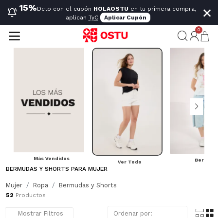
×
15%
Dcto con el cupón
HOLAOSTU
en tu primera compra,
aplican
TyC
Aplicar Cupón
0
Más Vendidos
Bermuda
Ver Todo
BERMUDAS Y SHORTS PARA MUJER
Descubre las bermudas y shorts OSTU, creados para moverse contigo. Prendas versátiles que combinan frescura, comodidad y diseño para usarse “solo para muchas veces” sin perder su encanto.
Mostrar más
Mujer
Ropa
Bermudas y Shorts
52
Productos
Mostrar Filtros