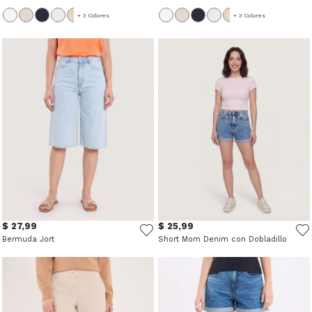
+ 3 Colores
+ 3 Colores
$ 27,99
$ 25,99
Bermuda Jort
Short Mom Denim con Dobladillo