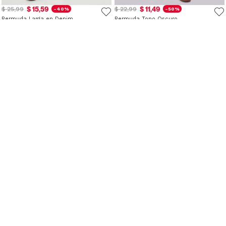
$ 15,59
$ 11,49
$ 25,99
$ 22,99
-40%
-50%
Bermuda Larga en Denim
Bermuda Tono Oscuro
$ 22,99
$ 14,39
$ 17,99
-20%
Short Ruedo Desflecado
Bermuda Casual con Bolsillos Unicolor