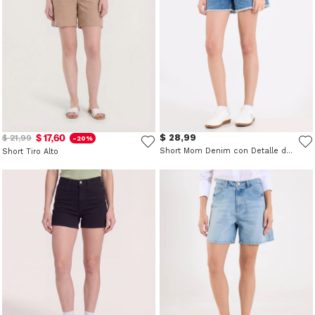
$ 17,60
$ 28,99
$ 21,99
-20%
Short Mom Denim con Detalle de Piedras
Short Tiro Alto